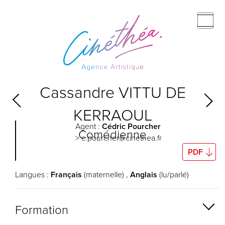
Cassandre
VITTU DE
KERRAOUL
Agent :
Cédric Pourcher
Comédienne
> c.pourcher@cinethea.fr
PDF
Langues :
Français
(maternelle) ,
Anglais
(lu/parlé)
Formation