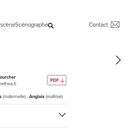
 scène
Scénographe
Contact
ourcher
PDF
ethea.fr
s
(maternelle) ,
Anglais
(maîtrisé)