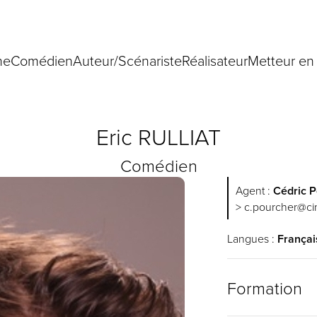
ne
Comédien
Auteur/Scénariste
Réalisateur
Metteur en
Eric
RULLIAT
Comédien
Agent :
Cédric P
> c.pourcher@cin
Langues :
Françai
Formation