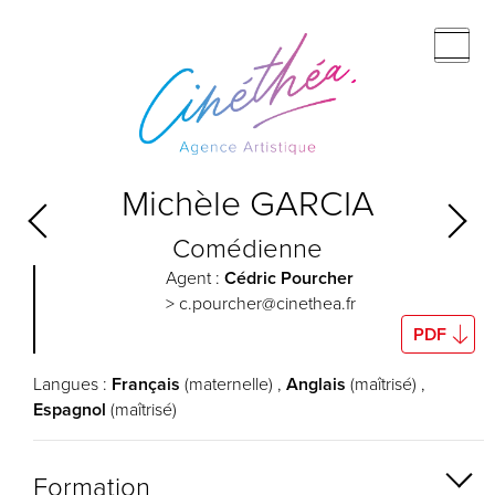
Michèle
GARCIA
Comédienne
Agent :
Cédric Pourcher
> c.pourcher@cinethea.fr
PDF
Langues :
Français
(maternelle) ,
Anglais
(maîtrisé) ,
Espagnol
(maîtrisé)
Formation